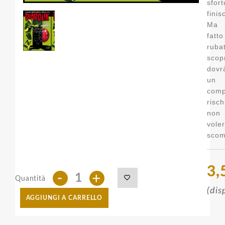
sfo
finis
Ma 
fat
ru
scopr
dovr
un
comp
risch
non 
vole
scom
3,
-
+
Quantità
(dis
AGGIUNGI A CARRELLO