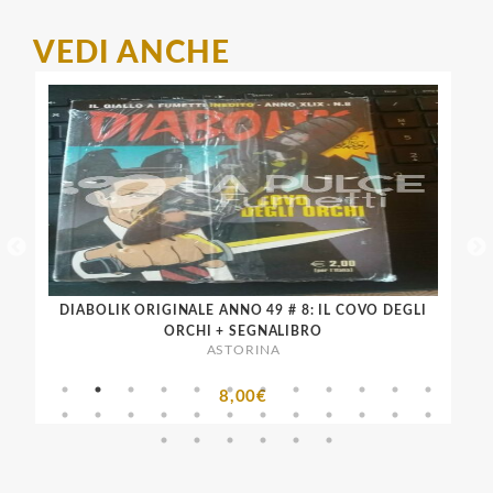
VEDI ANCHE
LENO
DIABOLIK ORIGINALE ANNO 49 # 8: IL COVO DEGLI
D
ORCHI + SEGNALIBRO
ASTORINA
8,00€