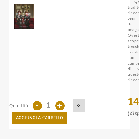
-
Ky
tradi
rinc
vecc
di 
Imaga
Quest
scop
tresc
condi
suo s
cambi
di K
quest
rinco
14
-
+
Quantità
(dis
AGGIUNGI A CARRELLO