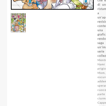
che è
di un
rista
a
un’ap
revi
cont
una
gra
rend
saga
un’im
se
colle
Ment
Nam
prigio
Mom
osc
adden
spera
cuoco
par
ciu
Cap