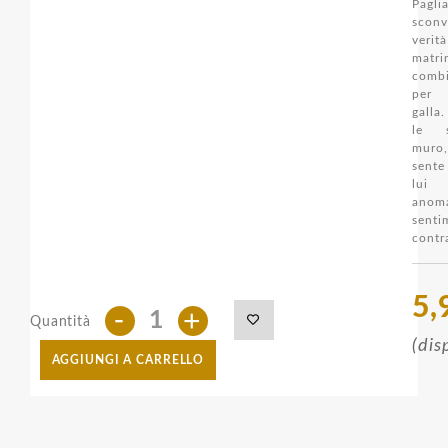
Pagl
sconv
ver
matri
comb
per 
galla
le s
mur
sente
lui
ano
senti
contra
5,
-
+
Quantità
(dis
AGGIUNGI A CARRELLO