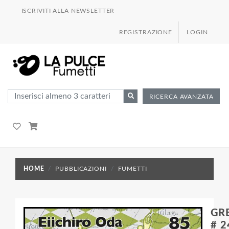
ISCRIVITI ALLA NEWSLETTER
REGISTRAZIONE
LOGIN
RICERCA AVANZATA
HOME
PUBBLICAZIONI
FUMETTI
GR
# 2