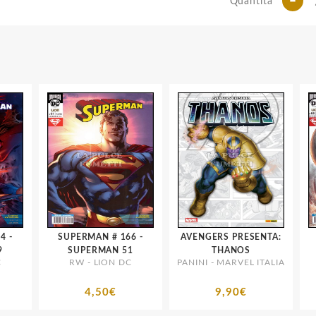
Quantità
SUPERMAN # 166 -
AVENGERS PRESENTA:
SU
SUPERMAN 51
THANOS
RW - LION DC
PANINI - MARVEL ITALIA
4,50€
9,90€