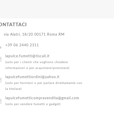
ONTATTACI
via Alatri, 18/20 00171 Roma RM
+39 06 2440 2311
lapulce.fumetti@tiscali.it
(solo per i clienti che vogliono chiedere
informazioni o per acquistare/prenotare)
lapulcefumettiordini@yahoo.it
(solo per fornitori o per parlare direttamente con
la titolare)
lapulcefumetticompravendita@gmail.com
(solo per vendere fumetti o gadget)