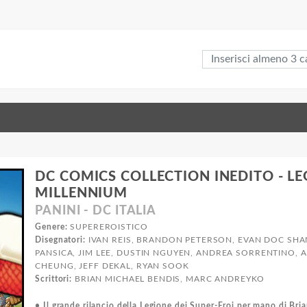
DC COMICS COLLECTION INEDITO - LE
MILLENNIUM
PANINI - DC ITALIA
Genere:
SUPEREROISTICO
Disegnatori:
IVAN REIS, BRANDON PETERSON, EVAN DOC SH
PANSICA, JIM LEE, DUSTIN NGUYEN, ANDREA SORRENTINO, 
CHEUNG, JEFF DEKAL, RYAN SOOK
Scrittori:
BRIAN MICHAEL BENDIS, MARC ANDREYKO
• Il grande rilancio della Legione dei Super-Eroi per mano di Bri