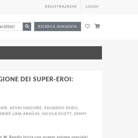
REGISTRAZIONE
LOGIN
RICERCA AVANZATA
GIONE DEI SUPER-EROI:
ANER, KEVIN MAGUIRE, EDUARDO DUDU
ANDRÉ LIMA ARAÚJO, NICOLA SCOTT, JIMMY
an M. Bendis inizia con questo volume speciale!