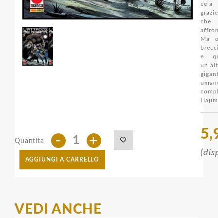
cela
grazi
che
affro
Ma or
brecc
e qu
un’al
gigan
umano
comp
Hajim
5,
-
+
Quantità
(dis
AGGIUNGI A CARRELLO
VEDI ANCHE