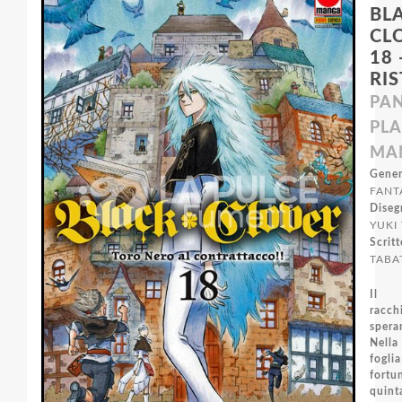
BL
CL
18 
RI
PAN
PL
MA
Gener
FANT
Diseg
YUKI
Scritt
TABA
Il 
racch
spera
Nel
fogli
fort
qu