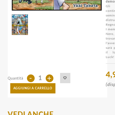
demon
Gl
con
semin
dist
Regno
I mem
Nero,
trov
l'avv
sarà p
il l
Luck!
4,
-
+
Quantità
(dis
AGGIUNGI A CARRELLO
VEDI ANCHE