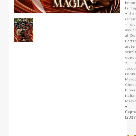
impar
la ma
• Se 
recen
– dic
avvic
al Do
Perta
aiute
senz’
oppur
• D
Jaco
cop
Marc
Checc
l’inv
itali
Marvel
• C
Capt
(2019