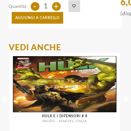
6,
-
+
Quantità
(dis
AGGIUNGI A CARRELLO
VEDI ANCHE
HULK E I DIFENSORI # 8
PANINI - MARVEL ITALIA