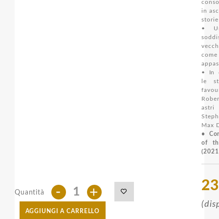
conso
in as
stori
• Un
soddi
vecc
com
appas
• In 
le s
favo
Robe
ast
Steph
Max 
• Con
of t
(2021
23
-
+
Quantità
(dis
AGGIUNGI A CARRELLO