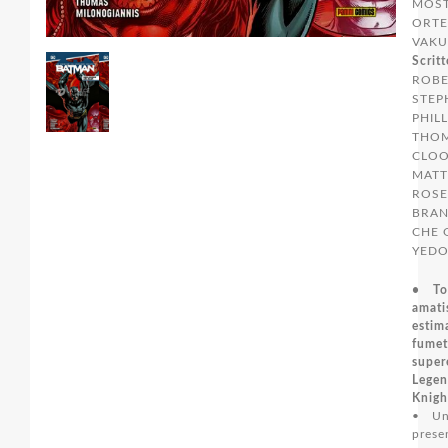
MOST
ORTE
VAKU
Scritt
ROBE
STEP
PHIL
THOM
CLOO
MAT
ROSE
BRAN
CHE 
YEDO
• To
amat
est
fumet
super
Legen
Knigh
• Un
pre