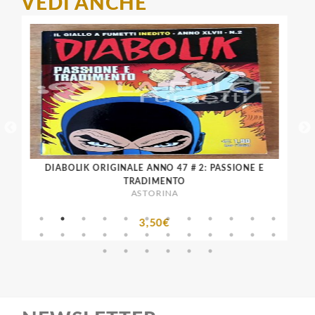
VEDI ANCHE
LENO
DIABOLIK ORIGINALE ANNO 47 # 2: PASSIONE E
D
TRADIMENTO
ASTORINA
3,50€