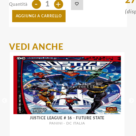
27
-
+
Quantità
(dis
AGGIUNGI A CARRELLO
VEDI ANCHE
JUSTICE LEAGUE # 16 - FUTURE STATE
PANINI - DC ITALIA