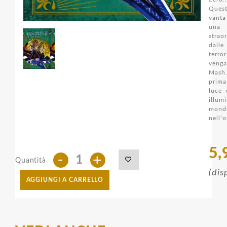
Ques
vanta
una
strao
dal
terro
veng
Mash
prim
luce 
ill
mon
nell’o
5,
-
+
Quantità
(dis
AGGIUNGI A CARRELLO