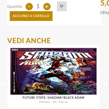
5,
-
+
Quantità
(dis
AGGIUNGI A CARRELLO
VEDI ANCHE
°
FUTURE STATE: SHAZAM!/BLACK ADAM
PANINI - DC ITALIA