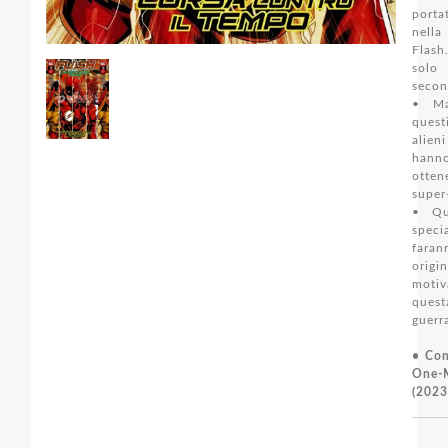
porta
nell
Flas
solo
secon
• Ma
quest
alie
hann
otten
super
• Qua
spe
faran
orig
moti
quest
guerr
• Con
One-
(2023