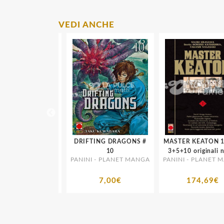
VEDI ANCHE
RAPH
DRIFTING DRAGONS #
MASTER KEATON 1/12
E END 5 - 2A
10
3+5+10 origina
- PLANET MANGA
PANINI - PLANET MANGA
PANINI - PLANET MA
ISTAMPA
4,90€
7,00€
174,69€