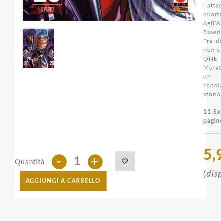
l’a
quart
dell’
Esser
Tra d
non c
ONE
Mura
un
capol
stori
11.5
pagin
5,
-
+
Quantità
(dis
AGGIUNGI A CARRELLO