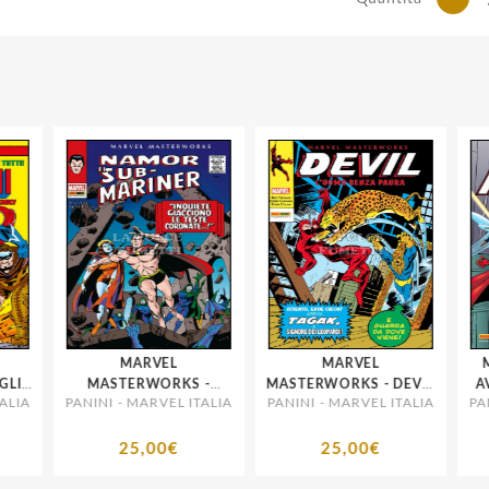
MARVEL
MARVEL
MA
LI
MASTERWORKS -
MASTERWORKS - DEVIL
AVENG
LIA
PANINI - MARVEL ITALIA
PANINI - MARVEL ITALIA
PAN
NAMOR, IL SUB
7
MARINER # 1
25,00€
25,00€