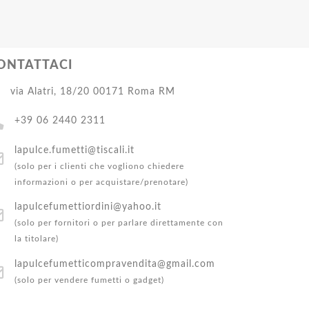
ONTATTACI
via Alatri, 18/20 00171 Roma RM
+39 06 2440 2311
lapulce.fumetti@tiscali.it
(solo per i clienti che vogliono chiedere
informazioni o per acquistare/prenotare)
lapulcefumettiordini@yahoo.it
(solo per fornitori o per parlare direttamente con
la titolare)
lapulcefumetticompravendita@gmail.com
(solo per vendere fumetti o gadget)