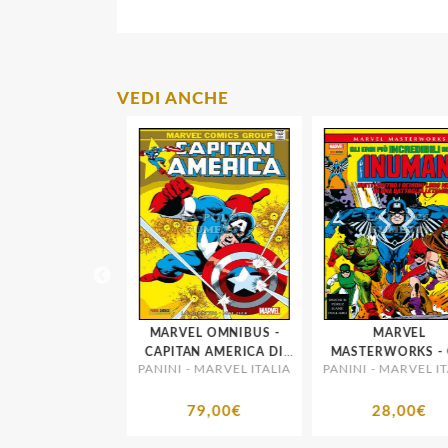
VEDI ANCHE
 D'AUTORE
MARVEL OMNIBUS -
MARVEL
GE - ROCKET
CAPITAN AMERICA DI
MASTERWORKS - G
 MARVEL ITALIA
PANINI - MARVEL ITALIA
PANINI - MARVEL ITA
ON E STAR-
J.M. DEMATTEIS E MIKE
INUMANI # 2
 MONDI SUL
ZECK
ECIPIZIO
20,00€
79,00€
28,00€