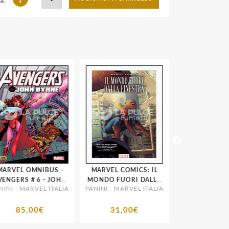
RVEL OMNIBUS -
MARVEL COMICS: IL
MARVEL
ERS # 6 - JOHN
MONDO FUORI DALLA
MASTERWORKS -
INI - MARVEL ITALIA
PANINI - MARVEL ITALIA
PANINI - MARVEL
BYRNE
FINESTRA
8
85,00€
31,00€
25,00€