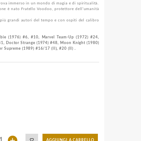
rova immerso in un mondo di magia e di spiritualità.
nione è nato Fratello Voodoo, protettore dell’umanità
più grandi autori del tempo e con ospiti del calibro
mbie (1976) #6, #10, Marvel Team-Up (1972) #24,
1, Doctor Strange (1974) #48, Moon Knight (1980)
r Supreme (1989) #16/17 (II), #20 (II) .
+
AGGIUNGI A CARRELLO