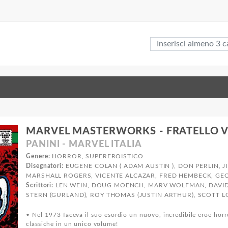
MARVEL MASTERWORKS - FRATELLO 
PANINI - MARVEL ITALIA
Genere:
HORROR, SUPEREROISTICO
Disegnatori:
EUGENE COLAN ( ADAM AUSTIN ), DON PERLIN, 
MARSHALL ROGERS, VICENTE ALCAZAR, FRED HEMBECK, G
Scrittori:
LEN WEIN, DOUG MOENCH, MARV WOLFMAN, DAVID
STERN (GURLAND), ROY THOMAS (JUSTIN ARTHUR), SCOTT L
• Nel 1973 faceva il suo esordio un nuovo, incredibile eroe horro
classiche in un unico volume!