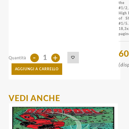
the 
#1/2,
High 
of S
#1/5.
18,
pagin
60
-
+
Quantità
(dis
AGGIUNGI A CARRELLO
VEDI ANCHE