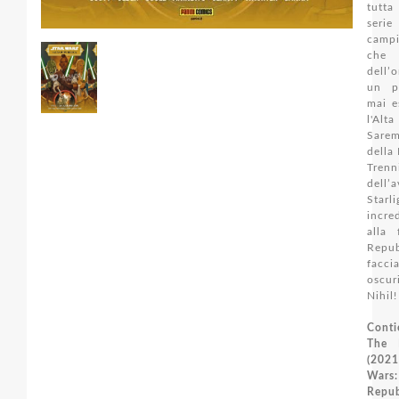
tutta
seri
campi
che 
dell’
un p
mai e
l'Al
Sare
della
Tren
dell’
Sta
incre
alla 
Repub
facc
oscu
Nihil!
Conti
The 
(202
War
Repu