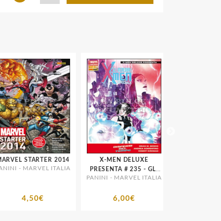
VEL STARTER 2014
X-MEN DELUXE
JESSICA JONES 
INI - MARVEL ITALIA
PRESENTA # 235 - GLI
# 2
PANINI - MARVEL ITALIA
PANINI - MARVEL
INCREDIBILI X-MEN
SPECIALE - ALL-NEW
MARVEL NOW!
4,50€
6,00€
14,00€