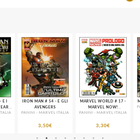
IRON MAN # 54 - E GLI
MARVEL WORLD # 17 -
MAR
PAN
AR
AVENGERS
MARVEL NOW!
LIA
PANINI - MARVEL ITALIA
PANINI - MARVEL ITALIA
PROLOGO
3,50€
3,30€