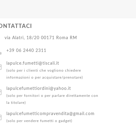
ONTATTACI
via Alatri, 18/20 00171 Roma RM
+39 06 2440 2311
lapulce.fumetti@tiscali.it
(solo per i clienti che vogliono chiedere
informazioni o per acquistare/prenotare)
lapulcefumettiordini@yahoo.it
(solo per fornitori o per parlare direttamente con
la titolare)
lapulcefumetticompravendita@gmail.com
(solo per vendere fumetti o gadget)