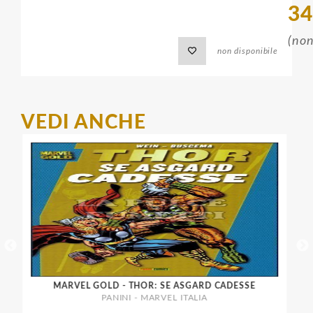
34
(non
non disponibile
VEDI ANCHE
RROR
MARVEL GOLD - THOR: SE ASGARD CADESSE
PANINI - MARVEL ITALIA