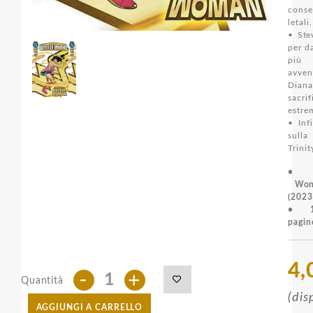
conse
letali.
• Ste
per da
più
avv
Dia
sacrif
estr
• Inf
sulla
Trinit
• C
Won
(2023
• 1
pagin
4,
-
+
Quantità
(dis
AGGIUNGI A CARRELLO