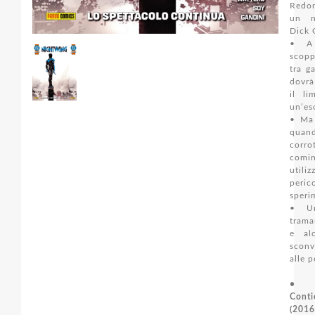
Redon
un n
Dick 
• A
scopp
tra g
dovrà
il li
un’es
• Ma
quan
corrot
com
util
per
speri
• U
tram
e alc
scon
alle p
•
Cont
(2016