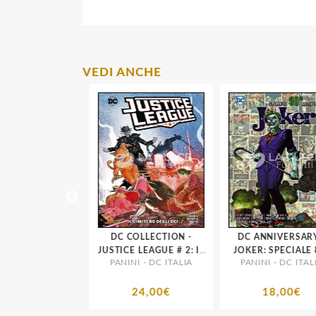
VEDI ANCHE
OLLECTION -
DC COLLECTION -
DC ANNIVERSARY 
E SQUAD # 1:
JUSTICE LEAGUE # 2: IL
JOKER: SPECIALE 8
 - DC ITALIA
PANINI - DC ITALIA
PANINI - DC ITALI
IVO SANGUE
CIMITERO DEGLI DEI
ANNIVERSARIO
17,00€
24,00€
18,00€