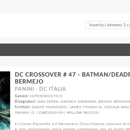
DC CROSSOVER # 47 - BATMAN/DEADP
BERMEJO
PANINI - DC ITALIA
Genere:
SUPEREROISTICO
Disegnatori:
DAN MORA, HAYDEN SHERMAN, BRUNO REDOND
Scrittori:
GRANT MORRISON, JAMES TYNION IV, JOSHUA WILL
TAMAKI, G. ( GWENDOLYN ) WILLOW WILSON
• L’Uomo Pipistrello e il Mercenario Chiacchierone uniscono le 
• Una sensazionale storia firmata nientemeno che da Grant Mor