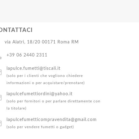
ONTATTACI
via Alatri, 18/20 00171 Roma RM
+39 06 2440 2311
lapulce.fumetti@tiscali.it
(solo per i clienti che vogliono chiedere
informazioni o per acquistare/prenotare)
lapulcefumettiordini@yahoo.it
(solo per fornitori o per parlare direttamente con
la titolare)
lapulcefumetticompravendita@gmail.com
(solo per vendere fumetti o gadget)