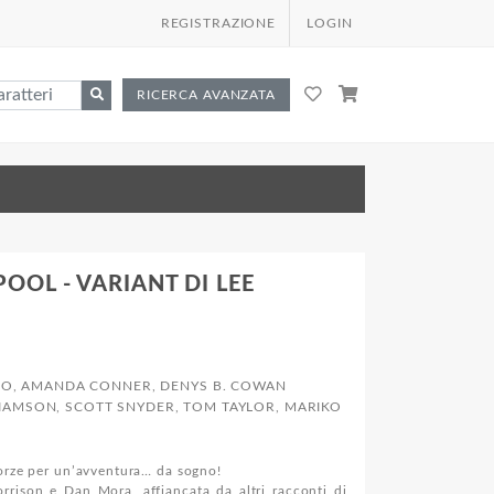
REGISTRAZIONE
LOGIN
RICERCA AVANZATA
OOL - VARIANT DI LEE
O, AMANDA CONNER, DENYS B. COWAN
IAMSON, SCOTT SNYDER, TOM TAYLOR, MARIKO
forze per un’avventura… da sogno!
rison e Dan Mora, affiancata da altri racconti di