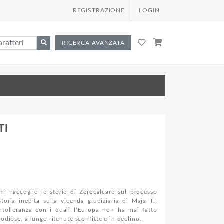
REGISTRAZIONE
LOGIN
RICERCA AVANZATA
TI
, raccoglie le storie di Zerocalcare sul processo
toria inedita sulla vicenda giudiziaria di Maja T.,
intolleranza con i quali l’Europa non ha mai fatto
odiose, a lungo ritenute sconfitte e in declino.