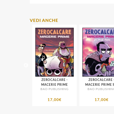
VEDI ANCHE
NDER BEN
ZEROCALCARE -
ZEROCALCARE -
PUBLISHING
MACERIE PRIME
MACERIE PRIME SE
BAO PUBLISHING
BAO PUBLISHING
MESI DOPO
19,00€
17,00€
17,00€