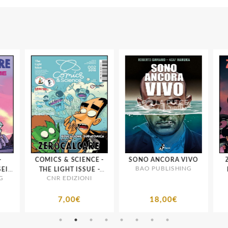
COMICS & SCIENCE -
SONO ANCORA VIVO
Z
BAO PUBLISHING
I
THE LIGHT ISSUE -
P
CNR EDIZIONI
EDUCAZIONE
SUBATOMICA UNA
STORIA DI
7,00€
18,00€
ZEROCALCARE