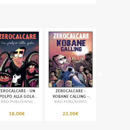
EROCALCARE - UN
ZEROCALCARE -
ZEROCALCAR
OLPO ALLA GOLA
KOBANE CALLING -
SCHELETRI VA
BAO PUBLISHING
BAO PUBLISHING
BAO PUBLIS
DELUXE
OGGI
RISTAMP
18,00€
22,00€
21,00€