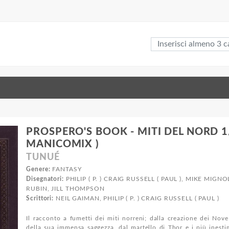
PROSPERO'S BOOK - MITI DEL NORD 1
MANICOMIX )
TUNUÉ
Genere:
FANTASY
Disegnatori:
PHILIP ( P. ) CRAIG RUSSELL ( PAUL ), MIKE MIG
RUBIN, JILL THOMPSON
Scrittori:
NEIL GAIMAN, PHILIP ( P. ) CRAIG RUSSELL ( PAUL )
Il racconto a fumetti dei miti norreni; dalla creazione dei Nove
della sua immensa saggezza, dal martello di Thor e i più inestima