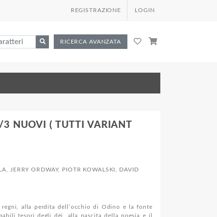
REGISTRAZIONE
LOGIN
RICERCA AVANZATA
/3 NUOVI ( TUTTI VARIANT
NOLA, JERRY ORDWAY, PIOTR KOWALSKI, DAVID
 regni, alla perdita dell’occhio di Odino e la fonte
bili tesori degli dèi, alla nascita della poesia e il