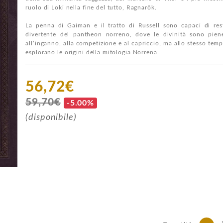
ruolo di Loki nella fine del tutto, Ragnarök.
La penna di Gaiman e il tratto di Russell sono capaci di res
divertente del pantheon norreno, dove le divinità sono pien
all’inganno, alla competizione e al capriccio, ma allo stesso temp
esplorano le origini della mitologia Norrena.
56,72€
59,70€
-5.00%
(disponibile)