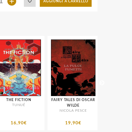
+
AGGIUNGI A CARRELLO
THE FICTION
FAIRY TALES DI OSCAR
THE LAST TEMP
TUNUÉ
SALDAPRE
WILDE
NICOLA PESCE
16,90€
19,90€
19,90€