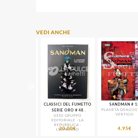
VEDI ANCHE
: BLACK AND
CLASSICI DEL FUMETTO
SANDMAN # 13
PLANETA DEAGOSTIN
WHITE
SERIE ORO # 48
VERTIGO
 DEAGOSTINI -
GEDI GRUPPO
SANDMAN
DC
EDITORIALE - LA
REPUBBLICA -
40,00€
20,00€
4,95€
L'ESPRESSO