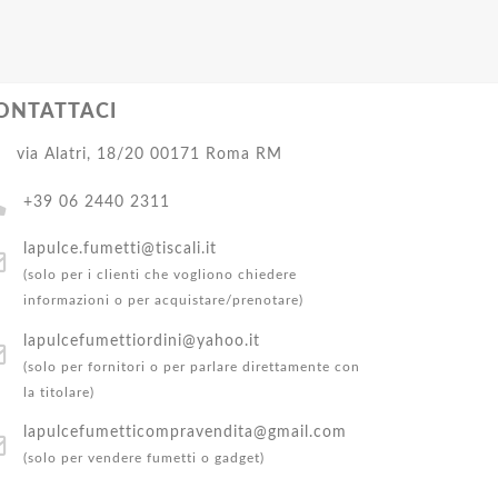
ONTATTACI
via Alatri, 18/20 00171 Roma RM
+39 06 2440 2311
lapulce.fumetti@tiscali.it
(solo per i clienti che vogliono chiedere
informazioni o per acquistare/prenotare)
lapulcefumettiordini@yahoo.it
(solo per fornitori o per parlare direttamente con
la titolare)
lapulcefumetticompravendita@gmail.com
(solo per vendere fumetti o gadget)