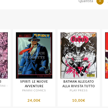
-
Quantità
SPIRIT: LE NUOVE
BATMAN ALLEGATO
I -
AVVENTURE
ALLA RIVISTA TUTTO
PANINI COMICS
PLAY PRESS
24,00€
10,00€