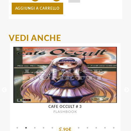
AGGIUNGI A CARRELLO
VEDI ANCHE
CAFE OCCULT # 3
FLASHBOOK
5,90€