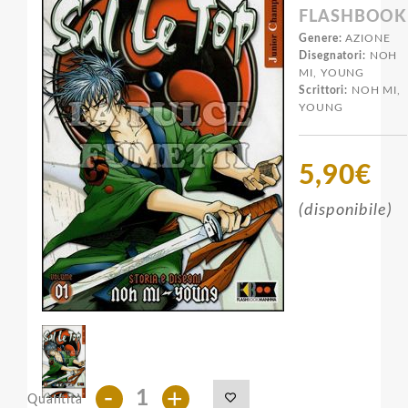
FLASHBOOK
Genere:
AZIONE
Disegnatori:
NOH
MI, YOUNG
Scrittori:
NOH MI,
YOUNG
5,90€
(disponibile)
-
+
Quantità