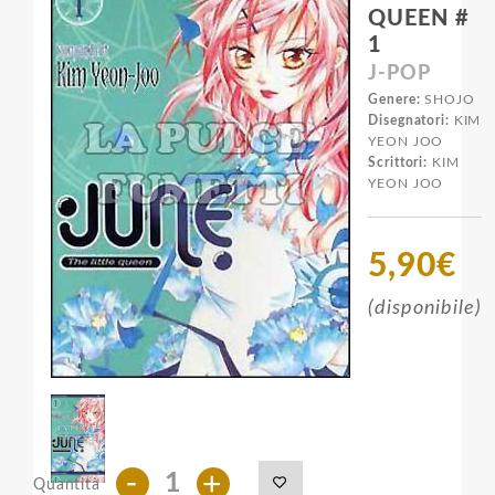
QUEEN #
1
J-POP
Genere:
SHOJO
Disegnatori:
KIM
YEON JOO
Scrittori:
KIM
YEON JOO
5,90€
(disponibile)
-
+
Quantità