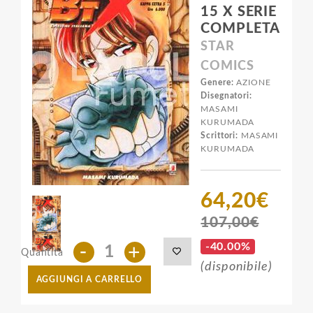
15 X SERIE
COMPLETA
STAR
COMICS
Genere:
AZIONE
Disegnatori:
MASAMI
KURUMADA
Scrittori:
MASAMI
KURUMADA
64,20€
107,00€
-
+
-40.00%
Quantità
(disponibile)
AGGIUNGI A CARRELLO