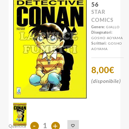
56
STAR
COMICS
Genere:
GIALLO
Disegnatori:
GOSHO AOYAMA
Scrittori:
GOSHO
AOYAMA
8,00€
(disponibile)
-
+
Quantità