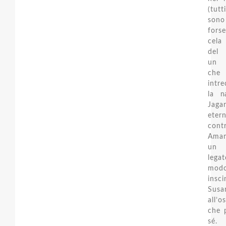
(tut
sono
fors
cela
del 
un 
ch
intr
la n
Jagar
eter
cont
Ama
un 
leg
mod
insc
Sus
all’o
che 
sé.