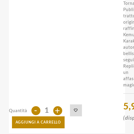
Torn
Publ
tratt
ori
raff
Kemu
Kara
aut
bell
segui
Repl
un 
affa
magi
5,
-
+
Quantità
(dis
AGGIUNGI A CARRELLO