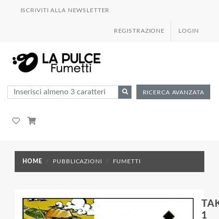
ISCRIVITI ALLA NEWSLETTER
REGISTRAZIONE
LOGIN
RICERCA AVANZATA
HOME
PUBBLICAZIONI
FUMETTI
TA
1