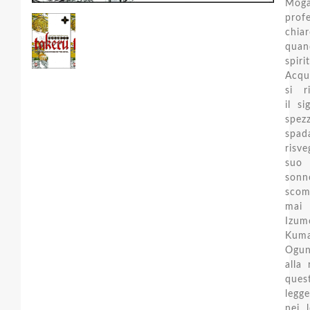
Moga
prof
chiar
qua
spiri
Acqu
si r
il si
spez
sp
risve
suo
sonn
scom
ma
Izum
Ku
Ogu
alla 
ques
legge
nei 