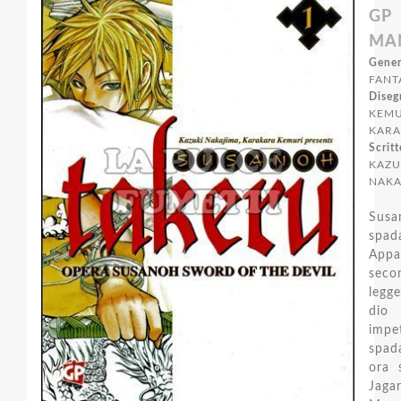
GP
MA
Gener
FANT
Diseg
KEMU
KARA
Scritt
KAZU
NAKA
Sus
spad
Appa
sec
legg
dio
impe
spad
ora s
Jaga