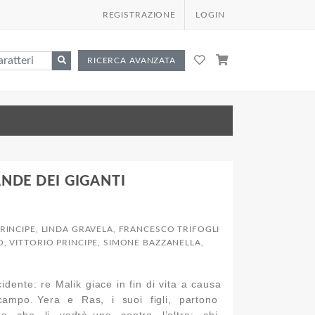
REGISTRAZIONE
LOGIN
RICERCA AVANZATA
ANDE DEI GIGANTI
RINCIPE, LINDA GRAVELA, FRANCESCO TRIFOGLI
, VITTORIO PRINCIPE, SIMONE BAZZANELLA,
idente: re Malik giace in fin di vita a causa
ia scampo. Yera e Ras, i suoi figli, partono
po che li vedrà uno contro l’altro: chi