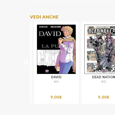
VEDI ANCHE
TORIES NUOVA
DAVID
DEAD NATION
BD
BD
DIZIONE
BD
13,00€
9,00€
9,00€