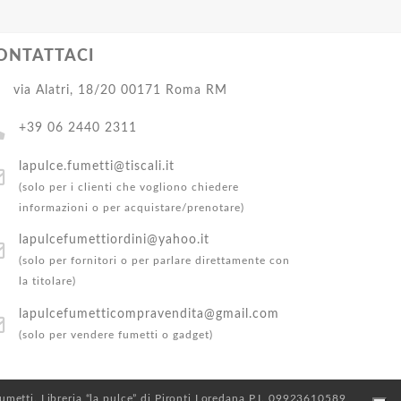
ONTATTACI
via Alatri, 18/20 00171 Roma RM
+39 06 2440 2311
lapulce.fumetti@tiscali.it
(solo per i clienti che vogliono chiedere
informazioni o per acquistare/prenotare)
lapulcefumettiordini@yahoo.it
(solo per fornitori o per parlare direttamente con
la titolare)
lapulcefumetticompravendita@gmail.com
(solo per vendere fumetti o gadget)
 Fumetti. Libreria “la pulce” di Pironti Loredana P.I. 09923610589