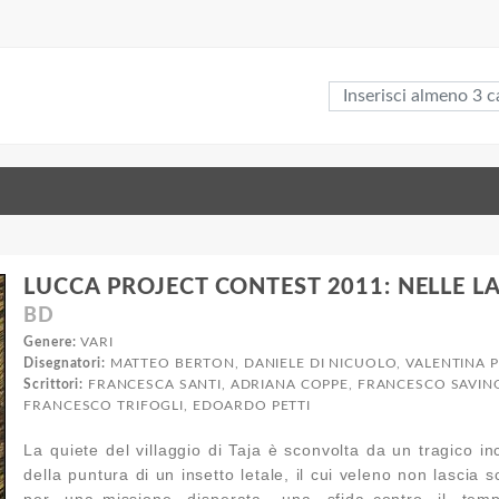
LUCCA PROJECT CONTEST 2011: NELLE L
BD
Genere:
VARI
Disegnatori:
MATTEO BERTON, DANIELE DI NICUOLO, VALENTINA P
Scrittori:
FRANCESCA SANTI, ADRIANA COPPE, FRANCESCO SAVINO
FRANCESCO TRIFOGLI, EDOARDO PETTI
La quiete del villaggio di Taja è sconvolta da un tragico inc
della puntura di un insetto letale, il cui veleno non lasc
per una missione disperata, una sfida contro il tem