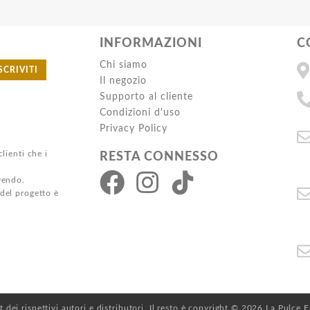
INFORMAZIONI
C
Chi siamo
SCRIVITI
Il negozio
Supporto al cliente
Condizioni d'uso
Privacy Policy
clienti che i
RESTA CONNESSO
ivendo.
 del progetto è
ht dei rispettivi autori e distributori. Il resto è copyright © 2026 La Pulce