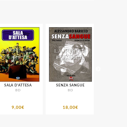
SALA D'ATTESA
SENZA SANGUE
NERO COME IL
BD
BD
BD
9,00€
18,00€
15,00€