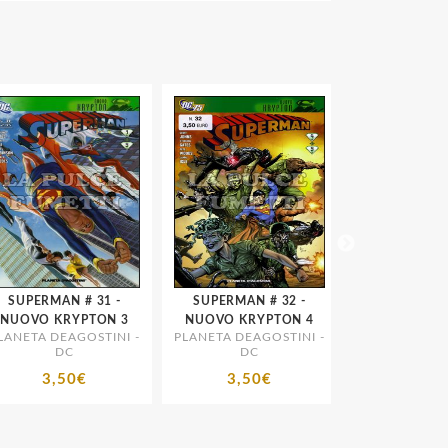
UPERMAN # 31 -
SUPERMAN # 32 -
SUPERGIRL TP II
UOVO KRYPTON 3
NUOVO KRYPTON 4
CHI E' SUPERW
NETA DEAGOSTINI -
PLANETA DEAGOSTINI -
PLANETA DEAGO
NUOVO KRY
DC
DC
DC
3,50€
3,50€
14,95€