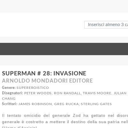
SUPERMAN # 28: INVASIONE
ARNOLDO MONDADORI EDITORE
Genere:
SUPEREROISTICO
Disegnatori:
PETER WOODS, RON RANDALL, TRAVIS MOORE, JULIAN L
CHANG
Scrittori:
JAMES ROBINSON, GREG RUCKA, STERLING GATES
Il tentato omicidio del generale Zod ha gettato nel disor
generale è costretto a mettere il destino della sua patria n
l'Uomo d'Acciaio!