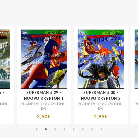
SUPERMAN # 29 -
SUPERMAN # 30 -
S
NUOVO KRYPTON 1
NUOVO KRYPTON 2
N
I -
PLANETA DEAGOSTINI -
PLANETA DEAGOSTINI -
PLA
DC
DC
3,50€
2,95€