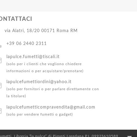
ONTATTACI
via Alatri, 18/20 00171 Roma RM
+39 06 2440 2311
lapulce.fumetti@tiscali.it
(solo per i clienti che vogliono chiedere
informazioni o per acquistare/prenotare)
lapulcefumettiordini@yahoo.it
(solo per fornitori o per parlare direttamente con
la titolare)
lapulcefumetticompravendita@gmail.com
(solo per vendere fumetti o gadget)
 Fumetti. Libreria “la pulce” di Pironti Loredana P.I. 09923610589