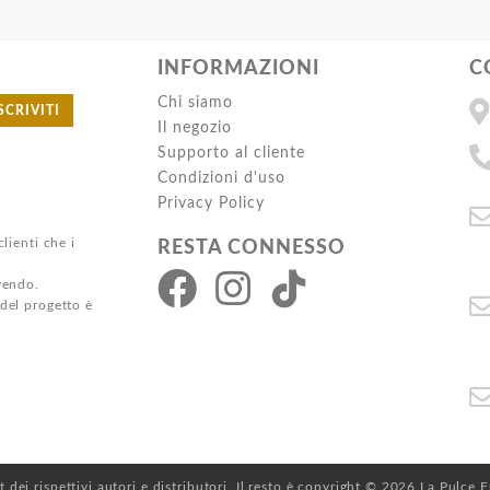
INFORMAZIONI
C
Chi siamo
SCRIVITI
Il negozio
Supporto al cliente
Condizioni d'uso
Privacy Policy
clienti che i
RESTA CONNESSO
ivendo.
 del progetto è
ht dei rispettivi autori e distributori. Il resto è copyright © 2026 La Pulce