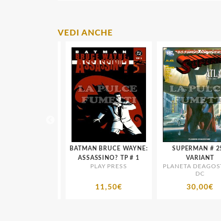
VEDI ANCHE
52 # 45
BATMAN BRUCE WAYNE:
SUPERMAN # 25 -
 DEAGOSTINI -
ASSASSINO? TP # 1
VARIANT
DC
PLAY PRESS
PLANETA DEAGOSTIN
DC
1,75€
11,50€
30,00€