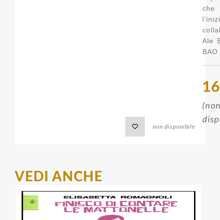
che
l'i
coll
Ale 
BAO 
16
(no
disp
non disponibile
VEDI ANCHE