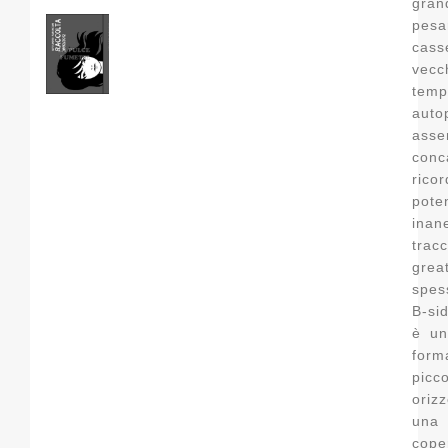
gran
pesa
cass
vecc
te
auto
ass
conc
ricor
poten
ina
tra
grea
spes
B-sid
è un
for
pi
oriz
una
cope