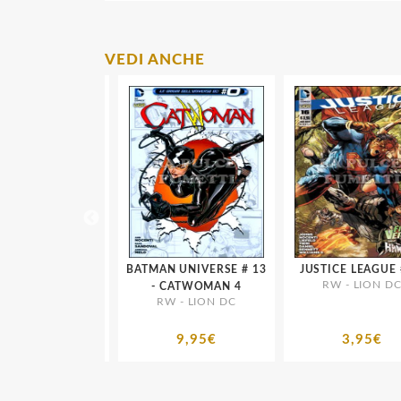
VEDI ANCHE
WONDER WOMAN # 12
BATMAN UNIVERSE # 13
JUSTI
- LION DC
RW - LION DC
- CATWOMAN 4
RW - LION DC
5,95€
9,95€
3,95€