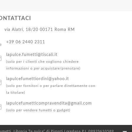
ONTATTACI
via Alatri, 18/20 00171 Roma RM
+39 06 2440 2311
lapulce.fumetti@tiscali.it
(solo per i clienti che vogliono chiedere
informazioni o per acquistare/prenotare)
lapulcefumettiordini@yahoo.it
(solo per fornitori o per parlare direttamente con
la titolare)
lapulcefumetticompravendita@gmail.com
(solo per vendere fumetti o gadget)
 Fumetti. Libreria “la pulce” di Pironti Loredana P.I. 09923610589