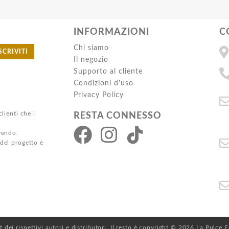
INFORMAZIONI
C
Chi siamo
SCRIVITI
Il negozio
Supporto al cliente
Condizioni d'uso
Privacy Policy
clienti che i
RESTA CONNESSO
ivendo.
 del progetto è
ht dei rispettivi autori e distributori. Il resto è copyright © 2026 La Pulce