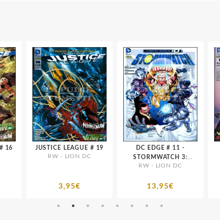
CE LEAGUE # 16
JUSTICE LEAGUE # 19
DC EDGE # 11 -
RW - LION DC
STORMWATCH 3:
RW - LION DC
TRADIMENTO
3,95€
13,95€