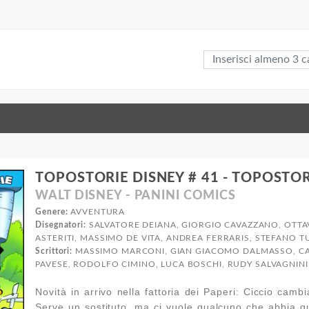
TOPOSTORIE DISNEY # 41 - TOPOSTOR
WALT DISNEY - PANINI COMICS
Genere:
AVVENTURA
Disegnatori:
SALVATORE DEIANA, GIORGIO CAVAZZANO, OTTAV
ASTERITI, MASSIMO DE VITA, ANDREA FERRARIS, STEFANO 
Scrittori:
MASSIMO MARCONI, GIAN GIACOMO DALMASSO, C
PAVESE, RODOLFO CIMINO, LUCA BOSCHI, RUDY SALVAGNINI
Novità in arrivo nella fattoria dei Paperi: Ciccio cambi
Serve un sostituto, ma ci vuole qualcuno che abbia qu