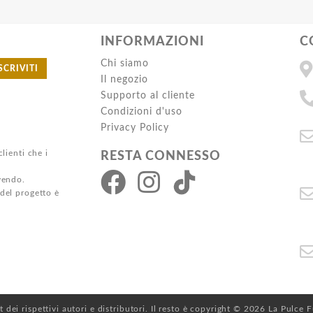
INFORMAZIONI
C
Chi siamo
SCRIVITI
Il negozio
Supporto al cliente
Condizioni d'uso
Privacy Policy
clienti che i
RESTA CONNESSO
ivendo.
 del progetto è
ht dei rispettivi autori e distributori. Il resto è copyright © 2026 La Pulce