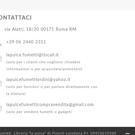
ONTATTACI
via Alatri, 18/20 00171 Roma RM
+39 06 2440 2311
lapulce.fumetti@tiscali.it
(solo per i clienti che vogliono chiedere
informazioni o per acquistare/prenotare)
lapulcefumettiordini@yahoo.it
(solo per fornitori o per parlare direttamente con
la titolare)
lapulcefumetticompravendita@gmail.com
(solo per vendere fumetti o gadget)
 Fumetti. Libreria “la pulce” di Pironti Loredana P.I. 09923610589