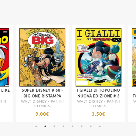
SUPER DISNEY # 68 -
I GIALLI DI TOPOLINO
L'
BIG ONE RISTAMPA
NUOVA EDIZIONE # 3
TO
NI
WALT DISNEY - PANINI
WALT DISNEY - PANINI
WAL
COMICS
COMICS
9,00€
3,50€