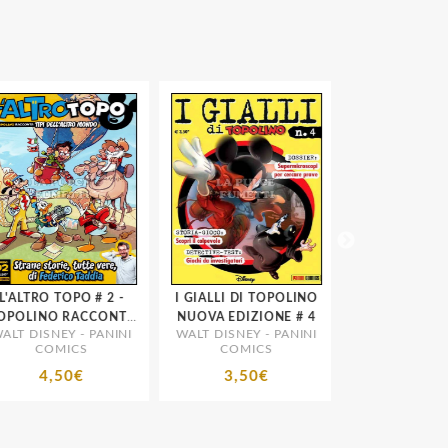
ALTRO TOPO # 2 -
I GIALLI DI TOPOLINO
TOPOSTORIE DI
POLINO RACCONTA
NUOVA EDIZIONE # 4
78 - TOPOSTOR
T DISNEY - PANINI
WALT DISNEY - PANINI
WALT DISNEY - 
TIPI DELL'ALTRO
VACANZE VIR
COMICS
COMICS
COMICS
MONDO
4,50€
3,50€
4,00€