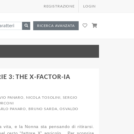
REGISTRAZIONE
LOGIN
RICERCA AVANZATA
IE 3: THE X-FACTOR-IA
IO PANARO, NICOLA TOSOLINI, SERGIO
TURCONI
ARLO PANARO, BRUNO SARDA, OSVALDO
a vita, e la Nonna sta pensando di ritirarsi.
el certo “fattore X” agricolo… Per scoprire