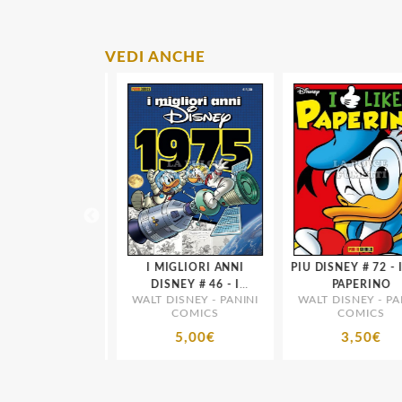
VEDI ANCHE
GLIORI ANNI
I MIGLIORI ANNI
PIU DISNEY # 72 - I LIKE
 # 44 - I
DISNEY # 46 - I
PAPERINO
SNEY - PANINI
WALT DISNEY - PANINI
WALT DISNEY - PANI
RI ANNI 14 -
MIGLIORI ANNI 16 -
COMICS
COMICS
COMICS
1973
1975
5,00€
5,00€
3,50€