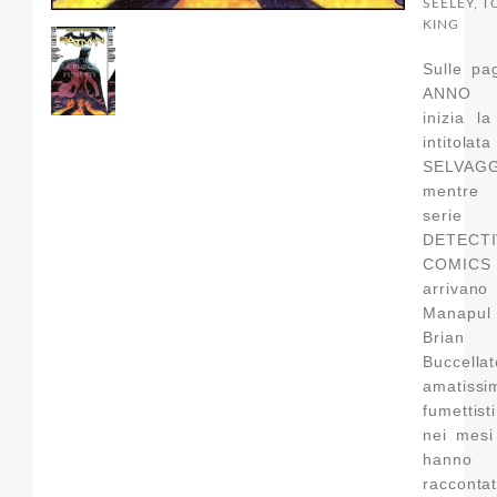
SEELEY, 
KING
Sulle pa
ANNO 
inizia la
intitolat
SELVAGG
mentre 
serie
DETECT
COMICS
arrivano
Manap
Brian
Buccella
amatissi
fumettis
nei mesi
hanno
raccont