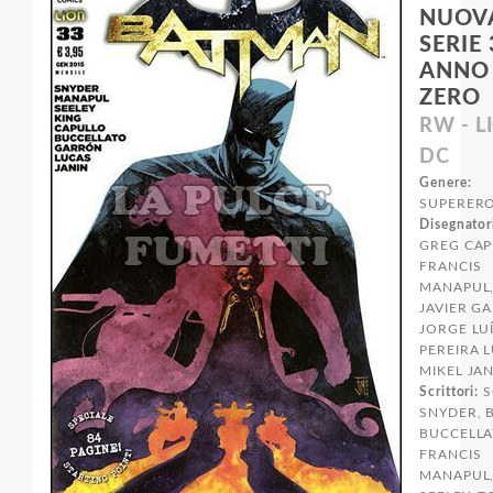
NUOV
SERIE 
ANNO
ZERO
RW - L
DC
Genere:
SUPERERO
Disegnator
GREG CAP
FRANCIS
MANAPUL
JAVIER G
JORGE LU
PEREIRA 
MIKEL JA
Scrittori:
S
SNYDER, 
BUCCELLA
FRANCIS
MANAPUL,