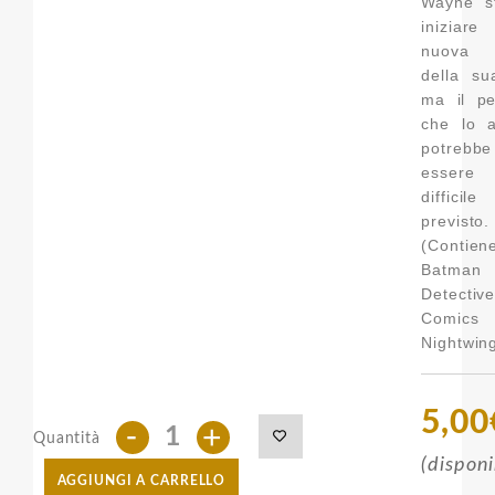
Wayne s
iniziar
nuova
della su
ma il pe
che lo a
potrebbe
esser
diffici
previsto.
(Contien
Batma
Detectiv
Comic
Nightwing
5,00
-
+
Quantità
(disponi
AGGIUNGI A CARRELLO