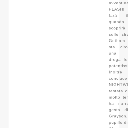
avventu
FLASH!
farà B
quando
scoprir
sulle st
Gotham
sta circ
una n
droga le
potentis
Inolt
conclude
NIGHTWI
testata 
molto te
ha narr
gesta d
Grayso
pupillo d