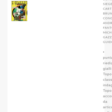
SIEGE
CARTE
BRU
CONC
AND
FANT
MICH
GAZZ
GUID
• 
punt
ried
gi
Top
clas
ind
Topo
acco
da 
artic