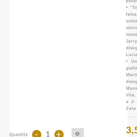
poliz
• “To
falsa
soli
stori
mese
Jerr
dis
Luci
• Un
gial
Mart
dis
Mas
Vita
e il
Zeta 
3,
-
+
Quantità