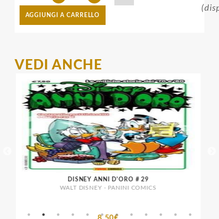
(dis
AGGIUNGI A CARRELLO
VEDI ANCHE
DISNEY ANNI D'ORO # 29
I M
WALT DISNEY - PANINI COMICS
8,50€