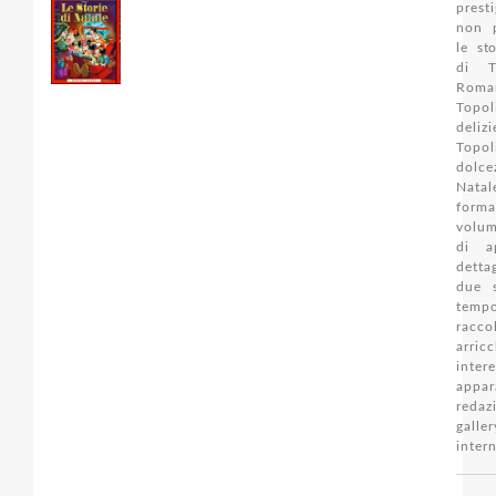
pres
non 
le sto
di T
Roma
Topo
delizi
Topo
dol
Natal
for
volu
di a
detta
due s
te
rac
arric
inter
appar
redaz
galle
intern