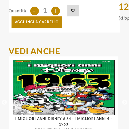
12
-
+
Quantità
(dis
AGGIUNGI A CARRELLO
VEDI ANCHE
I MIGLIORI ANNI DISNEY # 34 - I MIGLIORI ANNI 4 -
I 
1963