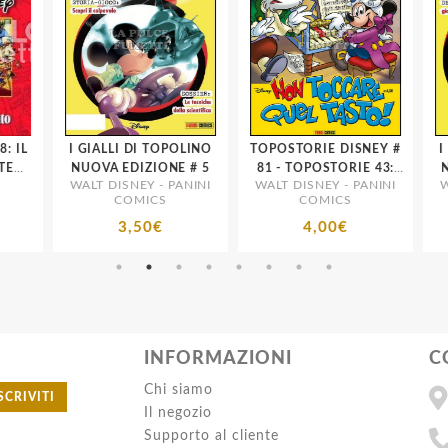
I GIALLI DI TOPOLINO
TOPOSTORIE DISNEY #
I G
EM
NUOVA EDIZIONE # 5
81 - TOPOSTORIE 43:
WALT DISNEY - PANINI
WALT DISNEY - PANINI
WAL
NON TOCCARE QUEL
COMICS
COMICS
TASTO!
3,50€
4,00€
INFORMAZIONI
C
Chi siamo
SCRIVITI
Il negozio
Supporto al cliente