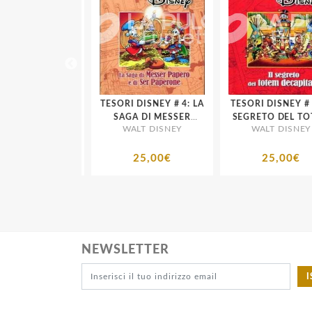
GLIORI ANNI
TESORI DISNEY # 4: LA
TESORI DISNEY # 8: IL
 # 46 - I
SAGA DI MESSER
SEGRETO DEL TOT
SNEY - PANINI
WALT DISNEY
WALT DISNEY
RI ANNI 16 -
PAPERO E DI SER
DECAPITATO
COMICS
1975
PAPERONE
5,00€
25,00€
25,00€
NEWSLETTER
I