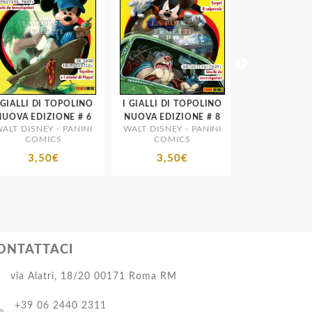
IALLI DI TOPOLINO
I GIALLI DI TOPOLINO
I MIGLIORI 
NUOVA EDIZIONE # 6
NUOVA EDIZIONE # 8
DISNEY # 50 - I
T DISNEY - PANINI
WALT DISNEY - PANINI
WALT DISNEY - 
MIGLIORI ANNI
COMICS
COMICS
COMICS
1979
3,50€
3,50€
5,00€
ONTATTACI
via Alatri, 18/20 00171 Roma RM
+39 06 2440 2311