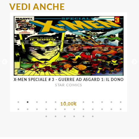
VEDI ANCHE
- X-MEN
X-MEN SPECIALE # 3 - GUERRE AD ASGARD 1: IL DONO
STAR COMICS
10,00€