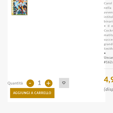
Caro
nel
avven
intit
binari
• Il 
Cock
mati
succ
gra
Smith
• C
Unca
#162
4,
-
+
Quantità
(dis
AGGIUNGI A CARRELLO