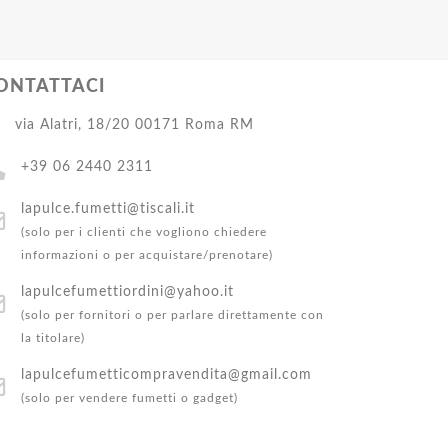
ONTATTACI
via Alatri, 18/20 00171 Roma RM
+39 06 2440 2311
lapulce.fumetti@tiscali.it
(solo per i clienti che vogliono chiedere
informazioni o per acquistare/prenotare)
lapulcefumettiordini@yahoo.it
(solo per fornitori o per parlare direttamente con
la titolare)
lapulcefumetticompravendita@gmail.com
(solo per vendere fumetti o gadget)