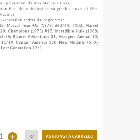
 a Spider-Man, da Iron Man alla Cosa!
ron Fist, della richiestissima graphic novel di She-
Dracula?
st Generation scritta da Roger Stern.
/15, Marvel Team-Up (1972) #63/64, #100, Marvel
 #20, Champions (1975) #17, Incredible Hulk (1968)
3-55; Bizarre Adventures 31, Avengers Annual 13;
d 11/19; Captain America 350; New Mutants 75; X-
 Lost Generation 12/1.
+
AGGIUNGI A CARRELLO