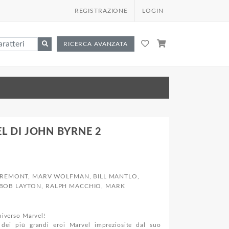
REGISTRAZIONE
LOGIN
RICERCA AVANZATA
L DI JOHN BYRNE 2
AREMONT, MARV WOLFMAN, BILL MANTLO,
, BOB LAYTON, RALPH MACCHIO, MARK
niverso Marvel!
dei più grandi eroi Marvel impreziosite dal suo