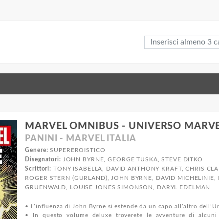
MARVEL OMNIBUS - UNIVERSO MARVE
PANINI - MARVEL ITALIA
Genere:
SUPEREROISTICO
Disegnatori:
JOHN BYRNE, GEORGE TUSKA, STEVE DITKO
Scrittori:
TONY ISABELLA, DAVID ANTHONY KRAFT, CHRIS CL
ROGER STERN (GURLAND), JOHN BYRNE, DAVID MICHELINIE
GRUENWALD, LOUISE JONES SIMONSON, DARYL EDELMAN
• L’influenza di John Byrne si estende da un capo all’altro dell’U
• In questo volume deluxe troverete le avventure di alcuni 