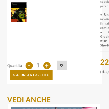
cacci
perch
• Una
avven
firma
comic
• Co
Grap
#18:
She-H
22
-
+
Quantità
(dis
AGGIUNGI A CARRELLO
VEDI ANCHE