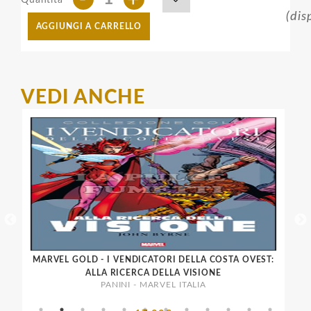
(dis
AGGIUNGI A CARRELLO
VEDI ANCHE
MARVEL GOLD - I VENDICATORI DELLA COSTA OVEST:
M
ALLA RICERCA DELLA VISIONE
PANINI - MARVEL ITALIA