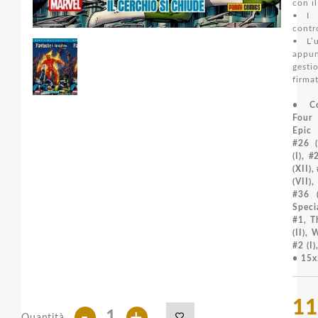
con i
• I F
contr
• L’u
appu
gesti
firma
• Co
Four
Epic 
#26 (
(I), #
(XII),
(VII)
#36 (
Speci
#1, T
(II),
#2 (I)
• 15x
11
-
+
Quantità