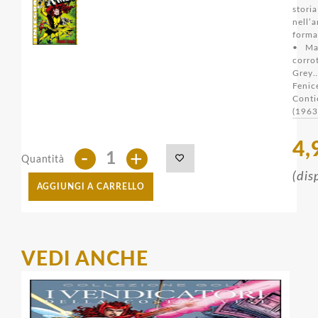
stori
nell’
forma
• Ma
corr
Grey
Feni
Cont
(1963
4,
-
+
Quantità
(dis
AGGIUNGI A CARRELLO
VEDI ANCHE