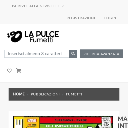
ISCRIVITI ALLA NEWSLETTER
REGISTRAZIONE
LOGIN
RICERCA AVANZATA
HOME
PUBBLICAZIONI
FUMETTI
MA
IN