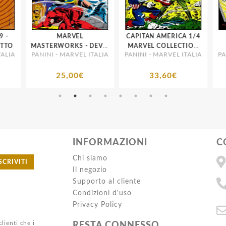
MARVEL
CAPITAN AMERICA 1/4
TTO
MASTERWORKS - DEVIL
MARVEL COLLECTION
LIA
PANINI - MARVEL ITALIA
PANINI - MARVEL ITALIA
PAN
2
1/4 COMPLETA
BROSSURATI
25,00€
33,60€
INFORMAZIONI
C
Chi siamo
SCRIVITI
Il negozio
Supporto al cliente
Condizioni d'uso
Privacy Policy
clienti che i
RESTA CONNESSO