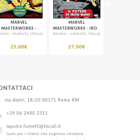
MARVEL
MARVEL
EROI MARVE
MASTERWORKS -
MASTERWORKS - IRON
BIANCO E NERO #
INI - MARVEL ITALIA
PANINI - MARVEL ITALIA
PANINI - MARVEL
CAPITAN AMERICA # 6
MAN 2 - 1A RISTAMPA
CAPITAN AM
25,00€
27,00€
28,00€
ONTATTACI
via Alatri, 18/20 00171 Roma RM
+39 06 2440 2311
lapulce.fumetti@tiscali.it
(solo per i clienti che vogliono chiedere