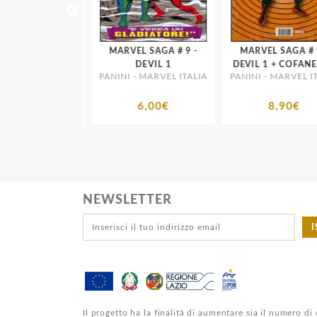
MARVEL
MARVEL SAGA # 9 -
MARVEL SAGA # 9 -
WORKS - IRON
DEVIL 1
DEVIL 1 + COFANE
- MARVEL ITALIA
PANINI - MARVEL ITALIA
PANINI - MARVEL ITA
MAN 3
23,00€
6,00€
8,90€
NEWSLETTER
I
Il progetto ha la finalità di aumentare sia il numero di 