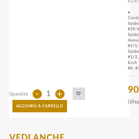
Ecch
•
Conti
Spide
#39/
Spide
Annu
#3/5,
Spide
#1/2
Ecch
#6, #
90
-
+
Quantità
(dis
AGGIUNGI A CARRELLO
VEDI ANCHE