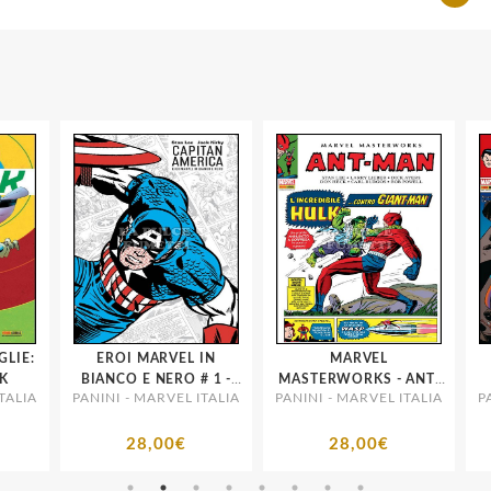
IE:
EROI MARVEL IN
MARVEL
BIANCO E NERO # 1 -
MASTERWORKS - ANT-
LIA
PANINI - MARVEL ITALIA
PANINI - MARVEL ITALIA
PAN
CAPITAN AMERICA
MAN E GIANT MAN # 2
28,00€
28,00€