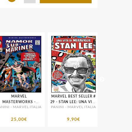
MARVEL
MARVEL BEST SELLER #
GRANDI MATR
MASTERWORKS -
29 - STAN LEE: UNA VITA
MARVEL - CAR
INI - MARVEL ITALIA
PANINI - MARVEL ITALIA
PANINI - MARVEL
NAMOR, IL SUB
DI MERAVIGLIE
MARINER # 1
25,00€
9,90€
31,00€