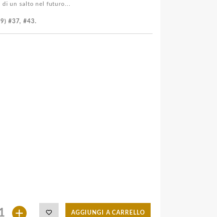
di un salto nel futuro...
59) #37, #43.
+
AGGIUNGI A CARRELLO