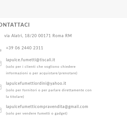
ONTATTACI
via Alatri, 18/20 00171 Roma RM
+39 06 2440 2311
lapulce.fumetti@tiscali.it
(solo per i clienti che vogliono chiedere
informazioni o per acquistare/prenotare)
lapulcefumettiordini@yahoo.it
(solo per fornitori o per parlare direttamente con
la titolare)
lapulcefumetticompravendita@gmail.com
(solo per vendere fumetti o gadget)