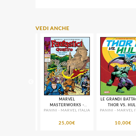
VEDI ANCHE
GREATEST HITS
MARVEL
LE GRANDI BATTAGL
STRI MARVEL
MASTERWORKS -
THOR VS. HULK
 MARVEL ITALIA
PANINI - MARVEL ITALIA
PANINI - MARVEL ITA
FANTASTICI QUATTRO #
9
18,00€
25,00€
10,00€