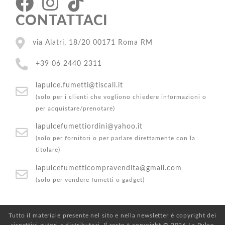
CONTATTACI
via Alatri, 18/20 00171 Roma RM
+39 06 2440 2311
lapulce.fumetti@tiscali.it
(solo per i clienti che vogliono chiedere informazioni o
per acquistare/prenotare)
lapulcefumettiordini@yahoo.it
(solo per fornitori o per parlare direttamente con la
titolare)
lapulcefumetticompravendita@gmail.com
(solo per vendere fumetti o gadget)
Tutto il materiale presente nel sito e nella newsletter è copyright dei
rispettivi autori e distributori. Il resto è copyright © 2026 La Pulce