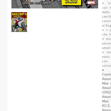
• Un
con t
della
Lee
contr
al Ra
• I p
che h
il mi
pers
amati
• Un
extra
con
rariss
•
Conti
Amaz
Man 
Amaz
(19
Amaz
Man 
#1/2,
Annu