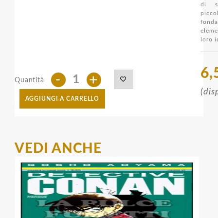
di s
pic
fonda
elem
loro i
6,
-
+
Quantità
(dis
AGGIUNGI A CARRELLO
VEDI ANCHE