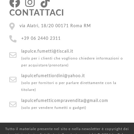
CONTATTACI
via Alatri, 18/20 00171 Roma RM
+39 06 2440 2311
lapulce.fumetti@tiscali.it
(solo per i clienti che vogliono chiedere informazioni o
per acquistare/prenotare)
lapulcefumettiordini@yahoo.it
(solo per fornitori o per parlare direttamente con la
titolare)
lapulcefumetticompravendita@gmail.com
(solo per vendere fumetti o gadget)
Tutto il materiale presente nel sito e nella newsletter è copyright dei