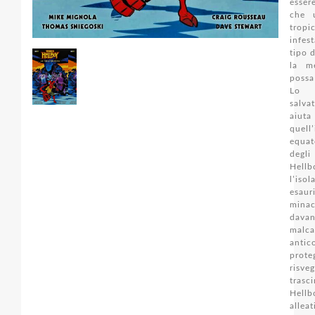
esser
che 
tropic
infes
tipo 
la m
possa
Lo s
salva
aiuta
quell
equat
degl
Hel
l’is
esa
minac
dava
malca
antic
pro
risveg
trasc
Hellb
alle