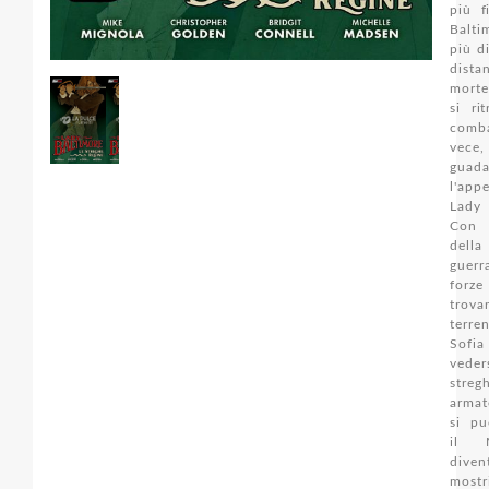
più f
Balti
più d
dist
morte
si ri
comba
vece
guada
l'ap
Lady
Con 
del
guerr
for
tro
terre
Sof
ved
streg
armat
si pu
il 
div
most