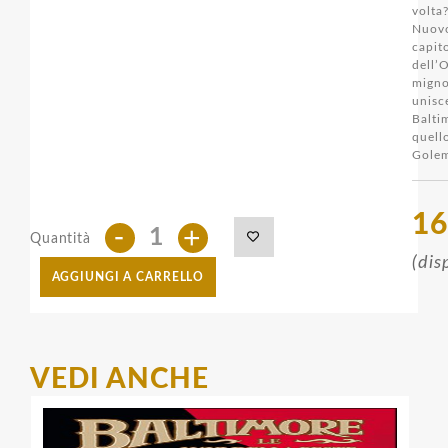
volta
Nuov
capit
dell’
mign
unisc
Bal
que
Gole
16
-
+
Quantità
(dis
AGGIUNGI A CARRELLO
VEDI ANCHE